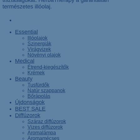
természetes illóolaj.
Essential
Illóolajok
Szinergiák
Virágvizek
Növényi olajok
Medical
Étrend-kiegészítők
Krémek
Beauty
Tusfürdők
Natúr szappanok
Bőrápolás
Újdonságok
BEST SALE
Diffúzorok
Száraz diffúzorok
Vizes diffúzorok
Aromalámpa
Aromamécses