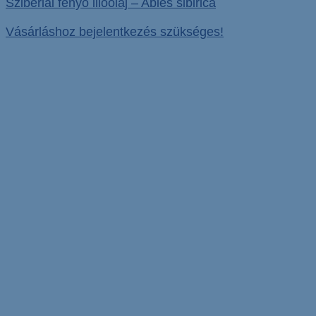
Szibériai fenyő illóolaj – Abies sibirica
Vásárláshoz bejelentkezés szükséges!