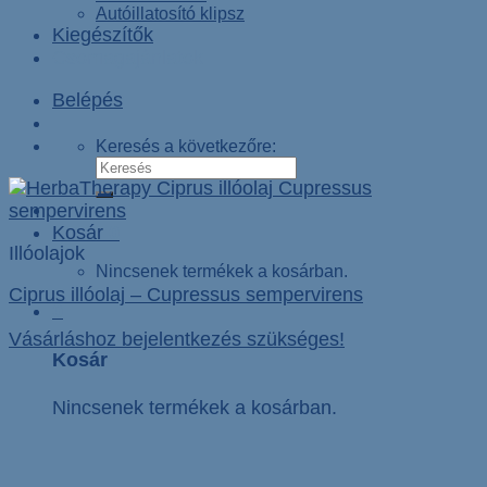
Autóillatosító klipsz
Kiegészítők
Csomagajánlatok
Belépés
Keresés a következőre:
Kosár
0
Illóolajok
Nincsenek termékek a kosárban.
Ciprus illóolaj – Cupressus sempervirens
0
Vásárláshoz bejelentkezés szükséges!
Kosár
Nincsenek termékek a kosárban.