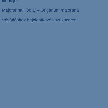
Illóolajok
Majoránna illóolaj – Origanum majorana
Vásárláshoz bejelentkezés szükséges!