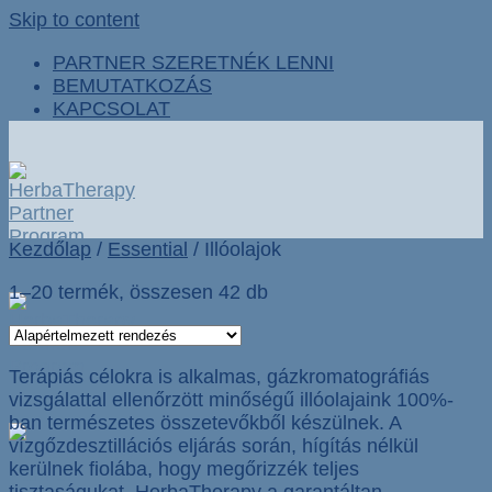
Skip to content
PARTNER SZERETNÉK LENNI
BEMUTATKOZÁS
KAPCSOLAT
Kezdőlap
/
Essential
/
Illóolajok
1–20 termék, összesen 42 db
Terápiás célokra is alkalmas, gázkromatográfiás
vizsgálattal ellenőrzött minőségű illóolajaink 100%-
ban természetes összetevőkből készülnek. A
vízgőzdesztillációs eljárás során, hígítás nélkül
kerülnek fiolába, hogy megőrizzék teljes
tisztaságukat. HerbaTherapy a garantáltan