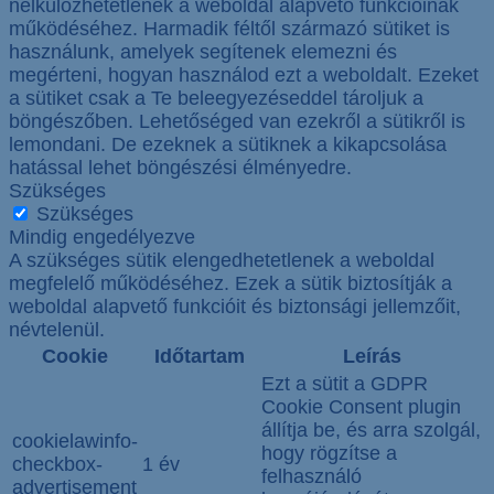
nélkülözhetetlenek a weboldal alapvető funkcióinak
működéséhez. Harmadik féltől származó sütiket is
használunk, amelyek segítenek elemezni és
megérteni, hogyan használod ezt a weboldalt. Ezeket
a sütiket csak a Te beleegyezéseddel tároljuk a
böngészőben. Lehetőséged van ezekről a sütikről is
lemondani. De ezeknek a sütiknek a kikapcsolása
hatással lehet böngészési élményedre.
Szükséges
Szükséges
Mindig engedélyezve
A szükséges sütik elengedhetetlenek a weboldal
megfelelő működéséhez. Ezek a sütik biztosítják a
weboldal alapvető funkcióit és biztonsági jellemzőit,
névtelenül.
Cookie
Időtartam
Leírás
Ezt a sütit a GDPR
Cookie Consent plugin
állítja be, és arra szolgál,
cookielawinfo-
hogy rögzítse a
checkbox-
1 év
felhasználó
advertisement