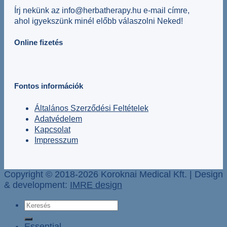
Írj nekünk az info@herbatherapy.hu e-mail címre,
ahol igyekszünk minél előbb válaszolni Neked!
Online fizetés
Fontos információk
Általános Szerződési Feltételek
Adatvédelem
Kapcsolat
Impresszum
Copyright © 2018-2026 Koroknai Medical Kft. | Design
& development:
IMRE design
Keresés
a
következőre:
Essential