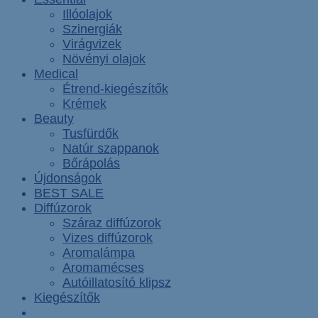
Illóolajok
Szinergiák
Virágvizek
Növényi olajok
Medical
Étrend-kiegészítők
Krémek
Beauty
Tusfürdők
Natúr szappanok
Bőrápolás
Újdonságok
BEST SALE
Diffúzorok
Száraz diffúzorok
Vizes diffúzorok
Aromalámpa
Aromamécses
Autóillatosító klipsz
Kiegészítők
Csomagajánlatok