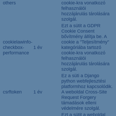
others
cookie-kra vonatkozó
felhasználói
hozzájárulás tárolására
szolgál.
Ezt a sütit a GDPR
Cookie Consent
bővítmény állítja be. A
cookielawinfo-
cookie a "Teljesítmény"
checkbox-
1 év
kategóriába tartozó
performance
cookie-kra vonatkozó
felhasználói
hozzájárulás tárolására
szolgál.
Ez a süti a Django
python webfejlesztési
platformhoz kapcsolódik.
csrftoken
1 év
A weboldal Cross-Site
Request Forgery
támadások elleni
védelmére szolgál.
Ezt a sütit a weboldal