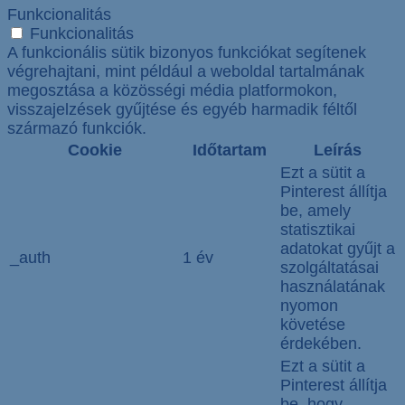
Funkcionalitás
Funkcionalitás
A funkcionális sütik bizonyos funkciókat segítenek
végrehajtani, mint például a weboldal tartalmának
megosztása a közösségi média platformokon,
visszajelzések gyűjtése és egyéb harmadik féltől
származó funkciók.
Cookie
Időtartam
Leírás
Ezt a sütit a
Pinterest állítja
be, amely
statisztikai
adatokat gyűjt a
_auth
1 év
szolgáltatásai
használatának
nyomon
követése
érdekében.
Ezt a sütit a
Pinterest állítja
be, hogy