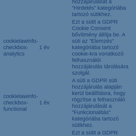
hozzájárulását a
"Hirdetés" kategóriába
tartozó sütikhez.
Ezt a sütit a GDPR
Cookie Consent
bővítmény állítja be. A
cookielawinfo-
süti az "Elemzés"
checkbox-
1 év
kategóriába tartozó
analytics
cookie-kra vonatkozó
felhasználói
hozzájárulás tárolására
szolgál.
A süti a GDPR süti
hozzájárulás alapján
kerül beállításra, hogy
cookielawinfo-
rögzítse a felhasználó
checkbox-
1 év
hozzájárulását a
functional
"Funkcionalitás"
kategóriába tartozó
sütikhez.
Ezt a sütit a GDPR