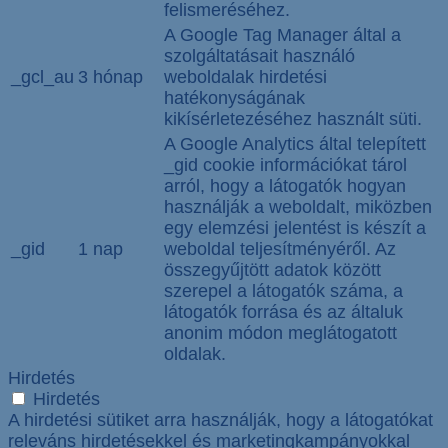
felismeréséhez.
A Google Tag Manager által a
szolgáltatásait használó
_gcl_au
3 hónap
weboldalak hirdetési
hatékonyságának
kikísérletezéséhez használt süti.
A Google Analytics által telepített
_gid cookie információkat tárol
arról, hogy a látogatók hogyan
használják a weboldalt, miközben
egy elemzési jelentést is készít a
_gid
1 nap
weboldal teljesítményéről. Az
összegyűjtött adatok között
szerepel a látogatók száma, a
látogatók forrása és az általuk
anonim módon meglátogatott
oldalak.
Hirdetés
Hirdetés
A hirdetési sütiket arra használják, hogy a látogatókat
releváns hirdetésekkel és marketingkampányokkal