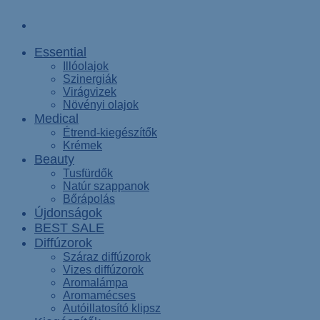
Essential
Illóolajok
Szinergiák
Virágvizek
Növényi olajok
Medical
Étrend-kiegészítők
Krémek
Beauty
Tusfürdők
Natúr szappanok
Bőrápolás
Újdonságok
BEST SALE
Diffúzorok
Száraz diffúzorok
Vizes diffúzorok
Aromalámpa
Aromamécses
Autóillatosító klipsz