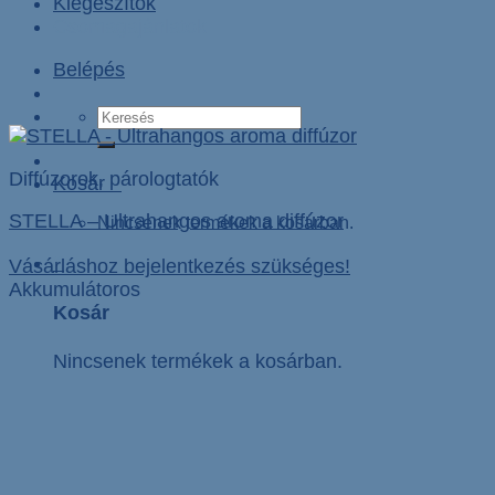
Kiegészítők
Csomagajánlatok
Belépés
Keresés
a
következőre:
Diffúzorok, párologtatók
Kosár
0
STELLA – Ultrahangos aroma diffúzor
Nincsenek termékek a kosárban.
0
Vásárláshoz bejelentkezés szükséges!
Akkumulátoros
Kosár
Nincsenek termékek a kosárban.