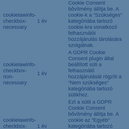
Cookie Consent
bővítmény állítja be. A
cookielawinfo-
cookie-k a "Szükséges"
checkbox-
1 év
kategóriába tartozó
necessary
cookie-kra vonatkozó
felhasználói
hozzájárulás tárolására
szolgálnak.
A GDPR Cookie
Consent plugin által
cookielawinfo-
beállított süti a
checkbox-
felhasználó
1 év
non-
hozzájárulását rögzíti a
necessary
"Nem szükséges"
kategóriába tartozó
sütikhez.
Ezt a sütit a GDPR
Cookie Consent
bővítmény állítja be. A
cookielawinfo-
cookie az "Egyéb"
checkbox-
1 év
kategóriába tartozó