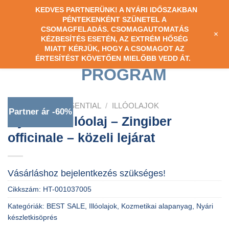
Skip
KEDVES PARTNERÜNK! A NYÁRI IDŐSZAKBAN
PÉNTEKENKÉNT SZÜNETEL A
to
CSOMAGFELADÁS. CSOMAGAUTOMATÁS
+
content
0
KÉZBESÍTÉS ESETÉN, AZ EXTRÉM HŐSÉG
MIATT KÉRJÜK, HOGY A CSOMAGOT AZ
ÉRTESÍTÉST KÖVETŐEN MIELŐBB VEDD ÁT.
KEZDŐLAP
/
ESSENTIAL
/
ILLÓOLAJOK
Partner ár -60%
Gyömbér illóolaj – Zingiber
officinale – közeli lejárat
Vásárláshoz bejelentkezés szükséges!
Cikkszám:
HT-001037005
Kategóriák:
BEST SALE
,
Illóolajok
,
Kozmetikai alapanyag
,
Nyári
készletkisöprés