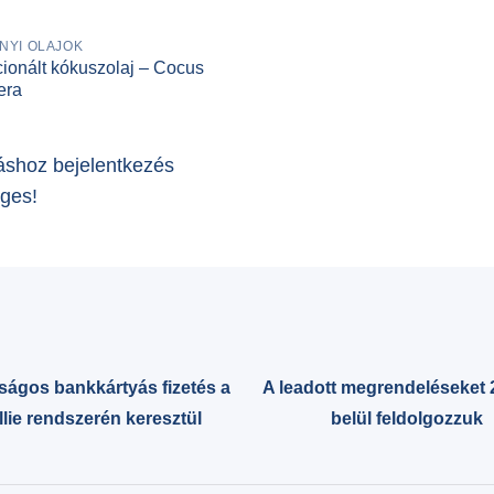
NYI OLAJOK
ionált kókuszolaj – Cocus
era
áshoz bejelentkezés
ges!
ságos bankkártyás fizetés a
A leadott megrendeléseket 
lie rendszerén keresztül
belül feldolgozzuk