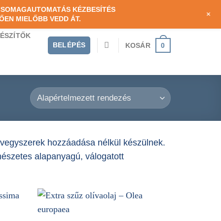
RETNÉK LENNI
BEMUTATKOZÁS
KAPCSOLAT
 CSOMAGAUTOMATÁS KÉZBESÍTÉS
+
ŐEN MIELŐBB VEDD ÁT.
GÉSZÍTŐK
BELÉPÉS
0
KOSÁR
s vegyszerek hozzáadása nélkül készülnek.
mészetes alapanyagú, válogatott