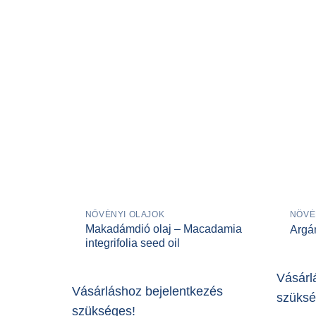
NÖVÉNYI OLAJOK
NÖVÉ
Makadámdió olaj – Macadamia
Argá
integrifolia seed oil
Vásárl
Vásárláshoz bejelentkezés
szüksé
szükséges!