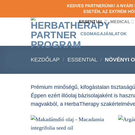
Skip
KEDVES PARTNERÜNK! A NYÁR
ESETÉN, AZ EXTRÉM HŐ
to
content
ESSENTIAL
MEDICAL
CSOMAGAJÁNLATOK
KEZDŐLAP
/
ESSENTIAL
/
NÖVÉNYI 
Prémium minőségű, kifogástalan tisztaságú
Éppen ezért illóolaj bázisolajaként is has
magvakból, a HerbaTherapy szakértelméve