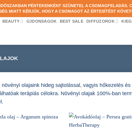
PARTNER SZE
I IDŐSZAKBAN PÉNTEKENKÉNT SZÜNETEL A CSOMAGFELADÁS.
SÉG MIATT KÉRJÜK, HOGY A CSOMAGOT AZ ÉRTESÍTÉST KÖVET
BEAUTY
ÚJDONSÁGOK
BEST SALE
DIFFÚZOROK
KIE
OLAJOK
 növényi olajaink hideg sajtolással, vagyis hőkezelés é
ználhatóak terápiás célokra. Növényi olajak 100%-ban ter
l.