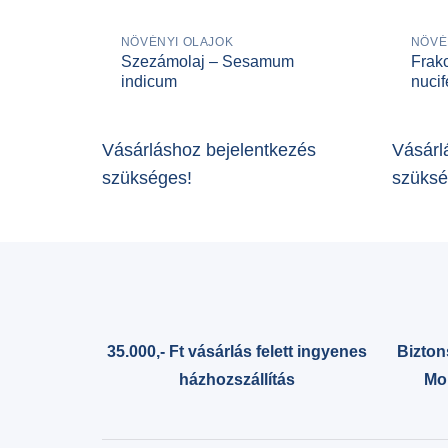
NÖVÉNYI OLAJOK
NÖVÉ
Szezámolaj – Sesamum
Frakc
indicum
nucif
Vásárláshoz bejelentkezés
Vásárl
szükséges!
szüksé
35.000,- Ft vásárlás felett ingyenes
Bizton
házhozszállítás
Mol