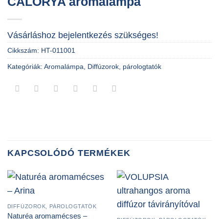
CALORYA aromalámpa
Vásárláshoz bejelentkezés szükséges!
Cikkszám:
HT-011001
Kategóriák:
Aromalámpa
,
Diffúzorok, párologtatók
KAPCSOLÓDÓ TERMÉKEK
DIFFÚZOROK, PÁROLOGTATÓK
Naturéa aromamécses –