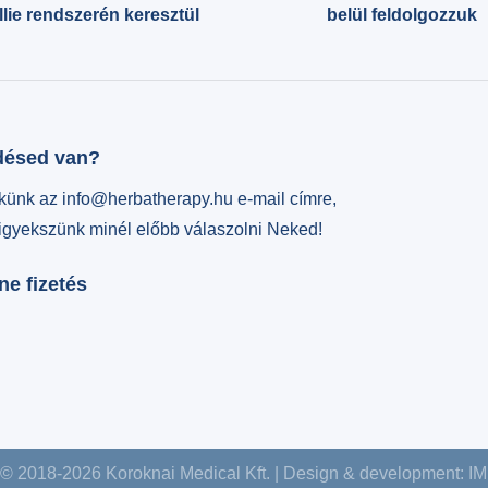
lie rendszerén keresztül
belül feldolgozzuk
désed van?
ekünk az info@herbatherapy.hu e-mail címre,
 igyekszünk minél előbb válaszolni Neked!
ne fizetés
 © 2018-2026 Koroknai Medical Kft. | Design & development:
IM