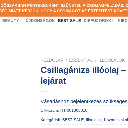
PARTNER SZE
I IDŐSZAKBAN PÉNTEKENKÉNT SZÜNETEL A CSOMAGFELADÁS.
SÉG MIATT KÉRJÜK, HOGY A CSOMAGOT AZ ÉRTESÍTÉST KÖVET
BEAUTY
ÚJDONSÁGOK
BEST SALE
DIFFÚZOROK
KIE
KEZDŐLAP
/
ESSENTIAL
/
ILLÓOLAJOK
Csillagánizs illóolaj –
lejárat
Vásárláshoz bejelentkezés szükséges
Cikkszám:
HT-001008010
Kategóriák:
BEST SALE
,
Illóolajok
,
Kozmetikai a