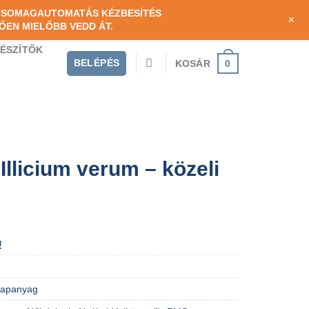
RETNÉK LENNI
BEMUTATKOZÁS
KAPCSOLAT
 CSOMAGAUTOMATÁS KÉZBESÍTÉS
+
ŐEN MIELŐBB VEDD ÁT.
GÉSZÍTŐK
BELÉPÉS
0
KOSÁR
 Illicium verum – közeli
!
lapanyag