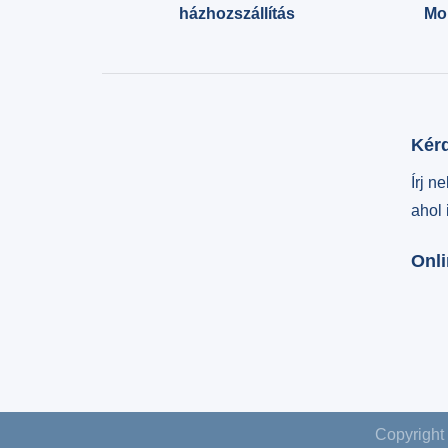
házhozszállítás
Mol
Kér
Írj n
ahol
Onli
Copyright