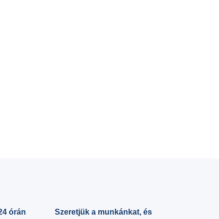
KOZMETI
Kámforos
Rosmarin
Vásárlá
szüksé
24 órán
Szeretjük a munkánkat, és