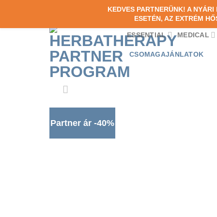
Skip
KEDVES PARTNERÜNK! A NYÁR
ESETÉN, AZ EXTRÉM HŐ
to
content
ESSENTIAL
MEDICAL
CSOMAGAJÁNLATOK
Partner ár -40%