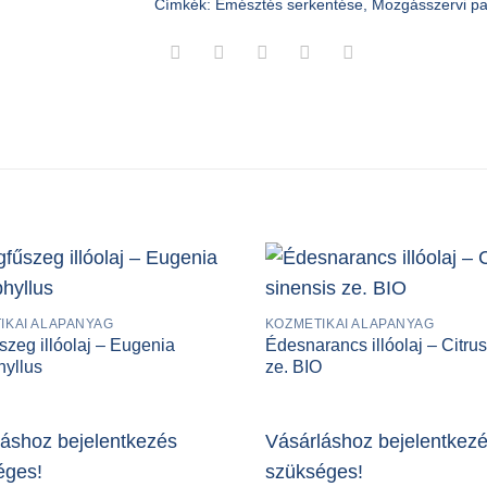
Címkék:
Emésztés serkentése
,
Mozgásszervi p
IKAI ALAPANYAG
KOZMETIKAI ALAPANYAG
zeg illóolaj – Eugenia
Édesnarancs illóolaj – Citrus
hyllus
ze. BIO
láshoz bejelentkezés
Vásárláshoz bejelentkez
éges!
szükséges!