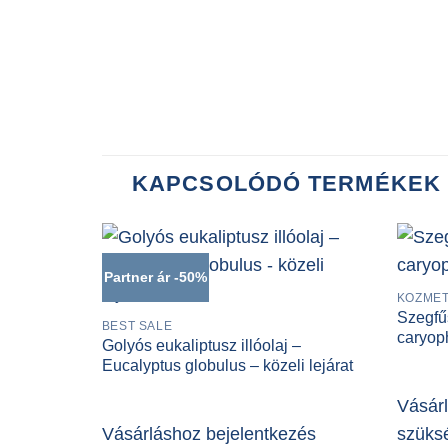
KAPCSOLÓDÓ TERMÉKEK
Partner ár -50%
KOZMET
Szegfűs
BEST SALE
caryop
Golyós eukaliptusz illóolaj –
Eucalyptus globulus – közeli lejárat
Vásár
Vásárláshoz bejelentkezés
szüks