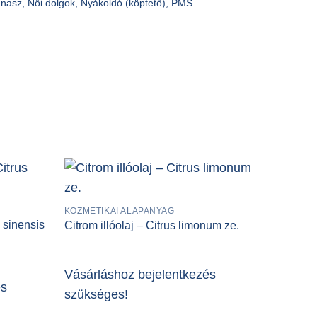
anasz
,
Női dolgok
,
Nyákoldó (köptető)
,
PMS
KOZMETIKAI ALAPANYAG
 sinensis
Citrom illóolaj – Citrus limonum ze.
Vásárláshoz bejelentkezés
és
szükséges!