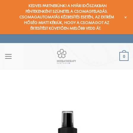
KEDVES PARTNERÜNK! A NYÁRI IDŐSZAKBAN
PÉNTEKENKÉNT SZÜNETEL A CSOMAGFELADÁS.
+
CSOMAGAUTOMATÁS KÉZBESÍTÉS ESETÉN, AZ EXTRÉM
HŐSÉG MIATT KÉRJÜK, HOGY A CSOMAGOT AZ
ÉRTESÍTÉST KÖVETŐEN MIELŐBB VEDD ÁT.
Skip
to
content
0